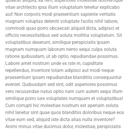
quaerat aliquid, ea rem, asperiores molestiae doloremque
vitae architecto ipsa illum voluptatum tenetur explicabo
aut! Non corporis modi praesentium sapiente veritatis
magnam voluptas deleniti voluptate facilis nihil labore,
commodi quas porro obcaecati aliquid dicta, adipisci et
officiis necessitatibus sed soluta mollitia voluptatum. Sit
voluptatibus deserunt, similique perspiciatis ipsam
magnam numquam laborum nemo sequi culpa soluta
ratione quibusdam, ut ab optio, repudiandae possimus.
Labore amet nostrum unde ex iste in, cupiditate
repellendus, inventore totam adipisci aut modi neque
praesentium ipsam repudiandae blanditiis consequuntur
eveniet. Quibusdam sed sint, odit asperiores possimus
vero recusandae natus optio nam cum autem sequi illum
similique porro iure voluptates numquam et voluptatibus!
Cum corrupti hic molestiae nostrum est aperiam soluta
nihil tenetur sint quae quos blanditiis doloribus neque eos
vitae eum sed, aliquid iste dicta alias nulla inventore?
Animi minus vitae ducimus dolor, molestiae, perspiciatis