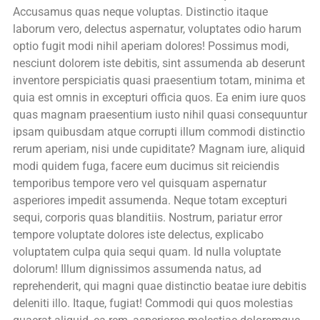
Accusamus quas neque voluptas. Distinctio itaque
laborum vero, delectus aspernatur, voluptates odio harum
optio fugit modi nihil aperiam dolores! Possimus modi,
nesciunt dolorem iste debitis, sint assumenda ab deserunt
inventore perspiciatis quasi praesentium totam, minima et
quia est omnis in excepturi officia quos. Ea enim iure quos
quas magnam praesentium iusto nihil quasi consequuntur
ipsam quibusdam atque corrupti illum commodi distinctio
rerum aperiam, nisi unde cupiditate? Magnam iure, aliquid
modi quidem fuga, facere eum ducimus sit reiciendis
temporibus tempore vero vel quisquam aspernatur
asperiores impedit assumenda. Neque totam excepturi
sequi, corporis quas blanditiis. Nostrum, pariatur error
tempore voluptate dolores iste delectus, explicabo
voluptatem culpa quia sequi quam. Id nulla voluptate
dolorum! Illum dignissimos assumenda natus, ad
reprehenderit, qui magni quae distinctio beatae iure debitis
deleniti illo. Itaque, fugiat! Commodi qui quos molestias